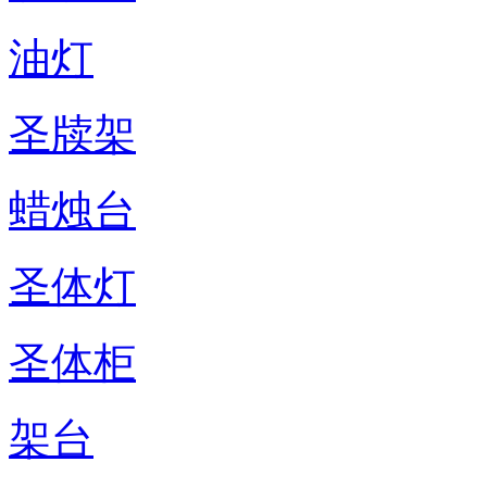
油灯
圣牍架
蜡烛台
圣体灯
圣体柜
架台