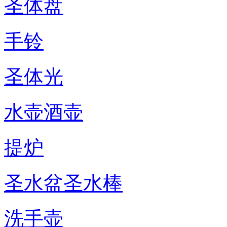
圣体盘
手铃
圣体光
水壶酒壶
提炉
圣水盆圣水棒
洗手壶