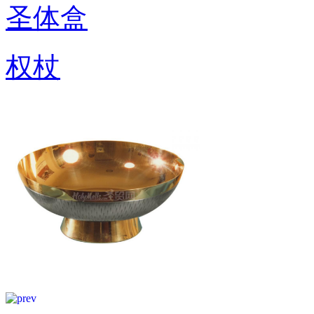
圣体盒
权杖