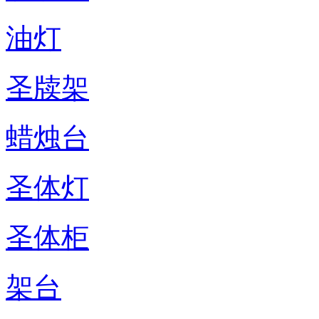
油灯
圣牍架
蜡烛台
圣体灯
圣体柜
架台