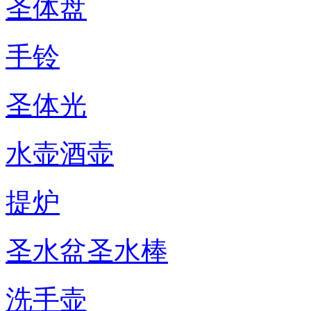
圣体盘
手铃
圣体光
水壶酒壶
提炉
圣水盆圣水棒
洗手壶