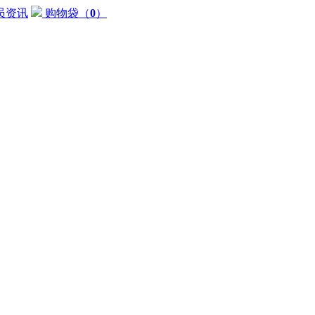
员资讯
购物袋
（
0
）