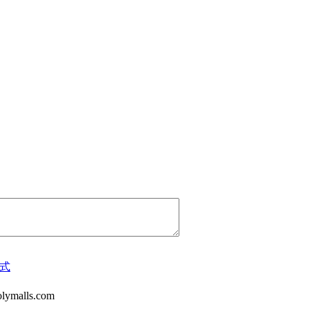
式
malls.com