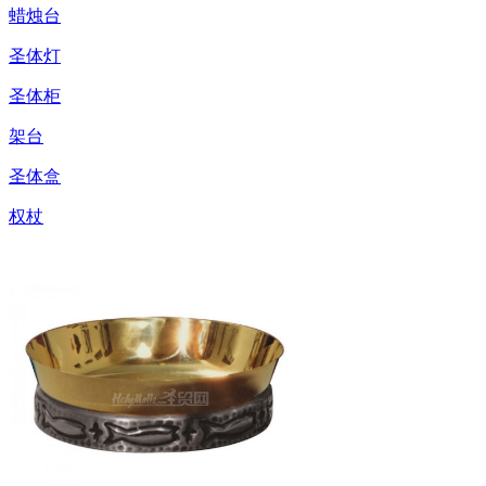
蜡烛台
圣体灯
圣体柜
架台
圣体盒
权杖