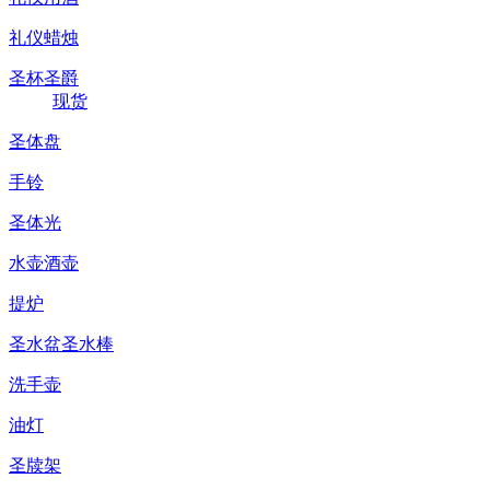
礼仪蜡烛
圣杯圣爵
现货
圣体盘
手铃
圣体光
水壶酒壶
提炉
圣水盆圣水棒
洗手壶
油灯
圣牍架