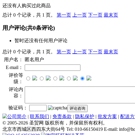
还没有人购买过此商品
总计 0 个记录，共 1 页。
第一页
上一页
下一页
最末页
用户评论
(共
0
条评论)
暂时还没有任何用户评论
总计 0 个记录，共 1 页。
第一页
上一页
下一页
最末页
用户名：
匿名用户
E-mail：
评价等
级：
评论内
容：
验证码：
公司简介
|
联系我们
|
免责条款
|
隐私保护
|
批发方案
|
配送方
© 2005-2026 圣贸网 版权所有，并保留所有权利。
北京市西城区西四东大街64号 Tel: 010-66150419 E-mail: info@holy