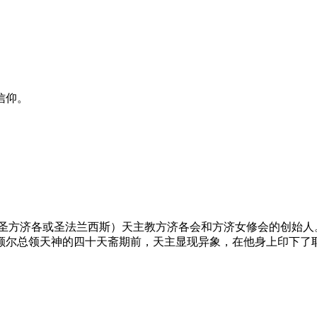
信仰。
—1226，又称亚西西的圣方济各或圣法兰西斯）天主教方济各会和方济女修
额尔总领天神的四十天斋期前，天主显现异象，在他身上印下了