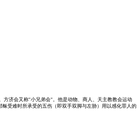
会的创始人。方济会又称"小兄弟会"。他是动物、商人、天主教教会运动
耶稣受难时所承受的五伤（即双手双脚与左胁）用以感化罪人的