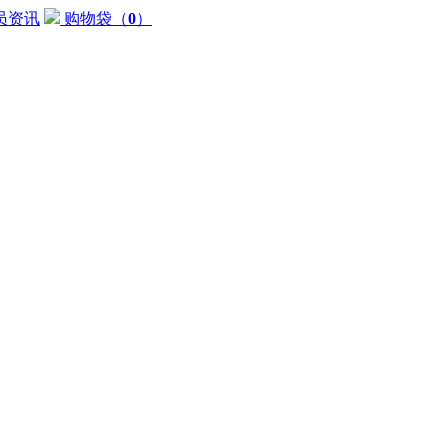
员资讯
购物袋
（
0
）