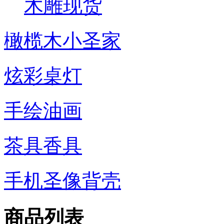
木雕现货
橄榄木小圣家
炫彩桌灯
手绘油画
茶具香具
手机圣像背壳
商品列表