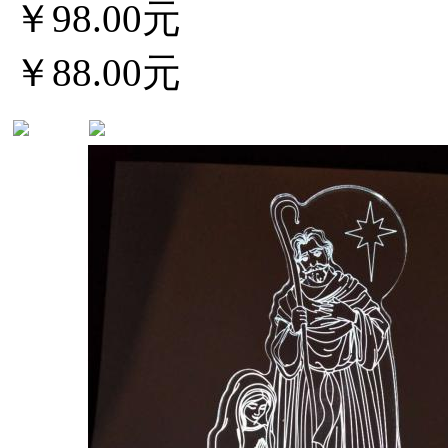
￥98.00元
￥88.00元