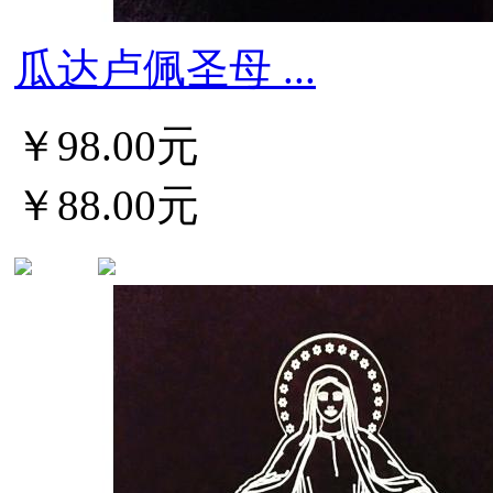
瓜达卢佩圣母 ...
￥98.00元
￥88.00元