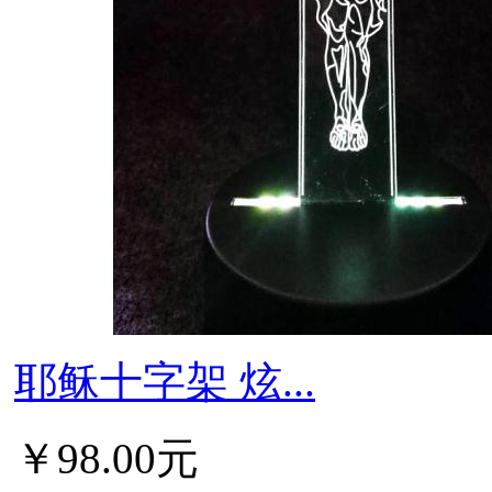
耶稣十字架 炫...
￥98.00元