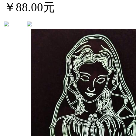
￥88.00元