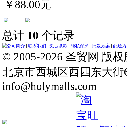
￥88.00元
总计
10
个记录
公司简介
|
联系我们
|
免责条款
|
隐私保护
|
批发方案
|
配送方
© 2005-2026 圣贸
北京市西城区西四东大街64号 Tel
info@holymalls.com