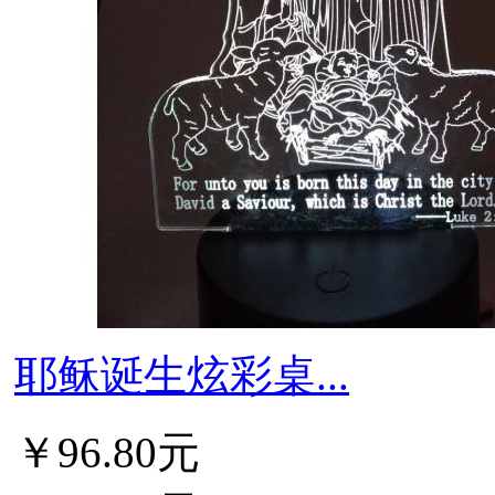
耶稣诞生炫彩桌...
￥96.80元