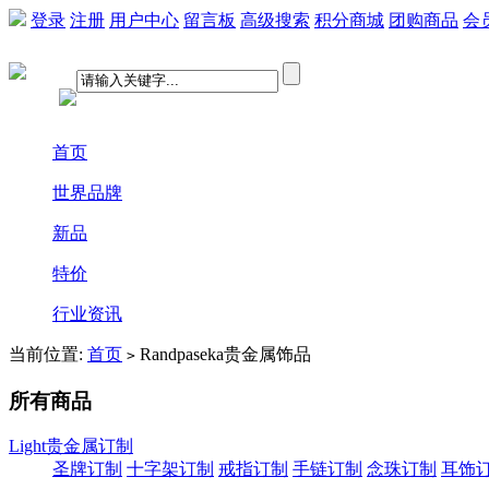
登录
注册
用户中心
留言板
高级搜索
积分商城
团购商品
会
首页
世界品牌
新品
特价
行业资讯
当前位置:
首页
Randpaseka贵金属饰品
>
所有商品
Light贵金属订制
圣牌订制
十字架订制
戒指订制
手链订制
念珠订制
耳饰