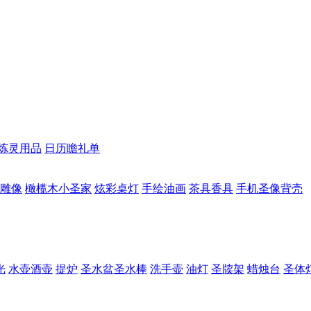
炼灵用品
日历瞻礼单
雕像
橄榄木小圣家
炫彩桌灯
手绘油画
茶具香具
手机圣像背壳
光
水壶酒壶
提炉
圣水盆圣水棒
洗手壶
油灯
圣牍架
蜡烛台
圣体