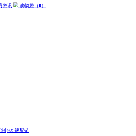
员资讯
购物袋
（
0
）
订制
925银配链