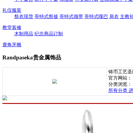
礼仪服装
祭衣现货
哥特式祭披
哥特式领带
哥特式嘎巴
肩衣
主教
教堂装修
木制用品
纪念商品订制
鹿角牙雕
Randpaseka贵金属饰品
铸币工艺圣
官方网站
分类浏览：
所有分类
进