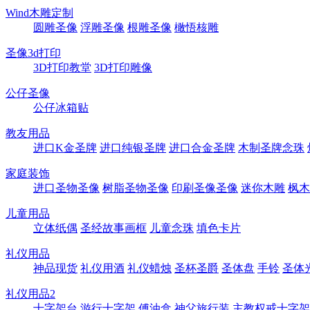
Wind木雕定制
圆雕圣像
浮雕圣像
根雕圣像
橄悟核雕
圣像3d打印
3D打印教堂
3D打印雕像
公仔圣像
公仔冰箱贴
教友用品
进口K金圣牌
进口纯银圣牌
进口合金圣牌
木制圣牌念珠
家庭装饰
进口圣物圣像
树脂圣物圣像
印刷圣像圣像
迷你木雕
枫木
儿童用品
立体纸偶
圣经故事画框
儿童念珠
填色卡片
礼仪用品
神品现货
礼仪用酒
礼仪蜡烛
圣杯圣爵
圣体盘
手铃
圣体
礼仪用品2
十字架台
游行十字架
傅油盒
神父旅行装
主教权戒十字架