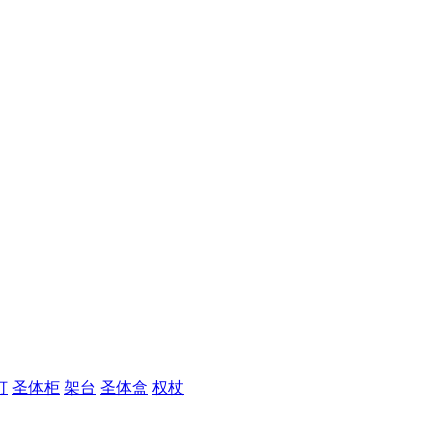
灯
圣体柜
架台
圣体盒
权杖