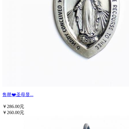
售罄❤️圣母显...
￥286.00元
￥260.00元